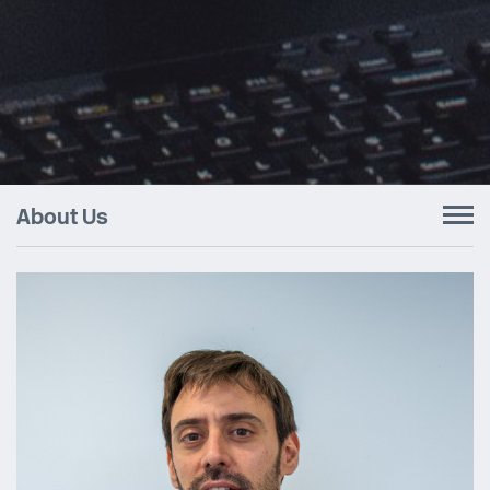
About Us
To
nav