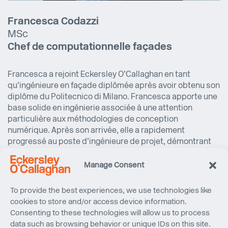
Francesca Codazzi
MSc
Chef de computationnelle
façades
Francesca a rejoint Eckersley O’Callaghan en tant
qu’ingénieure en façade diplômée après avoir obtenu son
diplôme du Politecnico di Milano. Francesca apporte une
base solide en ingénierie associée à une attention
particulière aux méthodologies de conception
numérique. Après son arrivée, elle a rapidement
progressé au poste d’ingénieure de projet, démontrant
une aptitude à relever des défis complexes et à proposer
des solutions impactantes.
Manage Consent
Ses responsabilités englobent un large éventail de
To provide the best experiences, we use technologies like
tâches, de la supervision de l’avancement des projets à
cookies to store and/or access device information.
l’assurance du respect des normes de l’industrie. Elle
Consenting to these technologies will allow us to process
excelle notamment dans l’utilisation de ses
data such as browsing behavior or unique IDs on this site.