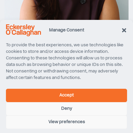
Manage Consent
To provide the best experiences, we use technologies like
cookies to store and/or access device information.
Consenting to these technologies will allow us to process
data such as browsing behavior or unique IDs on this site.
Not consenting or withdrawing consent, may adversely
affect certain features and functions.
Marialena Toliopoulou
Accept
MSc
Deny
Ingénieur
de projet
View preferences
Marialena a rejoint l’équipe d’ingénierie des façades
d’Eckersley O’Callaghan en août 2025. Elle est Ingénieure