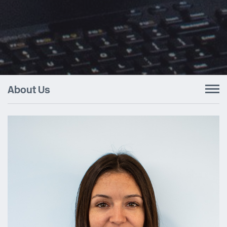
About Us
To
nav