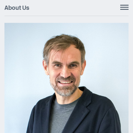
About Us
To
nav