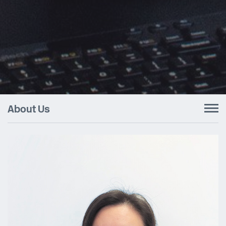
About Us
To
nav