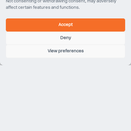
Not consenting or withdrawing consent, may adversely
Serene Yip
affect certain features and functions.
BSc
Ingénieur de projet
Accept
Serene a rejoint Eckersley O’Callaghan à Hong Kong en
Deny
2022 avec 8 ans d’expérience de travail pour Arup & Buro
Happold sur des projets emblématiques à Hong Kong et
View preferences
en Chine. En tant que conceptrice de façade accomplie,
elle est compétente dans la conception d’une variété de
systèmes de façade pour tous les types de bâtiments –
de la conception du système, la rédaction, et la
préparation de soumissions locales, jusqu’à la revue des
dessins d’atelier.
Serene apprécie collaborer et communiquer avec des
clients, architectes et consultants locaux et
internationaux, aidée par sa maîtrise de l’anglais, du
cantonais et du mandarin. Serene détient également une
qualification de l’Association de Gestion de Projet.