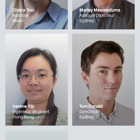
Chiara Tosi
Marley Meemeduma
Associé
Associé Directeur
Milan
Sydney
Serene Yip
Tom Donald
Ingénieur de projet
Directeur
Hong Kong
Sydney