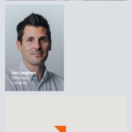
Ian Langham
Directeur
Londres