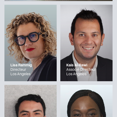
Lisa Rammig
Kais Al-Rawi
Directeur
Associé Directeur
Los Angeles
Los Angeles