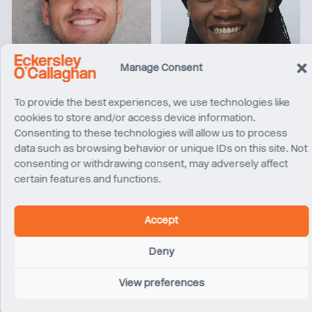
Manage Consent
Alex Falcon
Gracelyn Attablayo
Ingénieur de projet
Ingénieur de projet
San Francisco
Los Angeles
To provide the best experiences, we use technologies like
cookies to store and/or access device information.
Consenting to these technologies will allow us to process
data such as browsing behavior or unique IDs on this site. Not
consenting or withdrawing consent, may adversely affect
certain features and functions.
Accept
Deny
View preferences