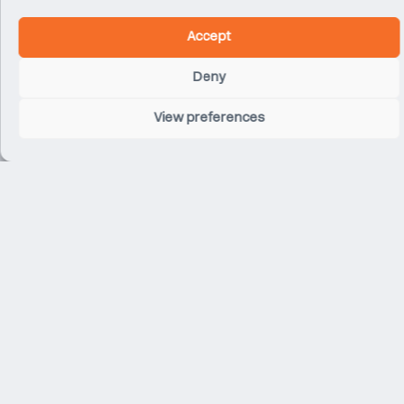
Accept
Ecotone
Paris
Deny
View preferences
Manhattan West
New York